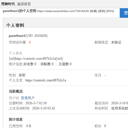
秀舞时代
返回首页
pastefeast1的个人空间
https://www.xiuwushidai.com/?2616426
[收藏]
[复制]
[RSS]
空
个人资料
pastefeast1
(UID: 2616426)
空间访问量
4
邮箱状态
未验证
个人签名
[url]https://controlc.com/497b2e1a[/url]
统计信息
好友数 0
|
回帖数 0
|
主题数 0
性别
保密
生日
-
个人主页
https://controlc.com/497b2e1a
活跃概况
用户组
普通用户
注册时间
2026-3-7 02:10
最后访问
2026-3-10 0
上次活动时间
2026-3-10 02:42
所在时区
使用系统
统计信息
已用空间
0 B
积分
0