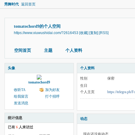
秀舞时代
返回首页
tomatochord9的个人空间
https://www.xiuwushidai.com/?2616453
[收藏]
[复制]
[RSS]
空间首页
主题
个人资料
头像
个人资料
性别
保密
tomatochord9
生日
收听TA
加为好友
个人主页
https://telegra.ph
给我留言
打个招呼
发送消息
统计信息
动态
已有
6
人来访过
现在还没有动态