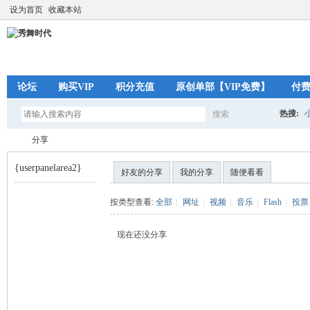
设为首页
收藏本站
论坛
购买VIP
积分充值
原创单部【VIP免费】
付
热搜:
搜索
搜
分享
{userpanelarea2}
好友的分享
我的分享
随便看看
索
秀
›
按类型查看:
全部
|
网址
|
视频
|
音乐
|
Flash
|
投票
现在还没分享