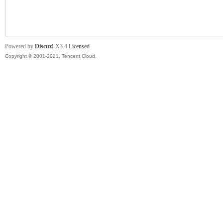
舞
Powered by
Discuz!
X3.4
Licensed
Copyright © 2001-2021, Tencent Cloud.
时
代