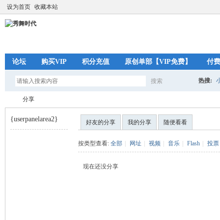
设为首页
收藏本站
论坛
购买VIP
积分充值
原创单部【VIP免费】
付
热搜:
搜索
搜
分享
{userpanelarea2}
好友的分享
我的分享
随便看看
索
秀
›
按类型查看:
全部
|
网址
|
视频
|
音乐
|
Flash
|
投票
现在还没分享