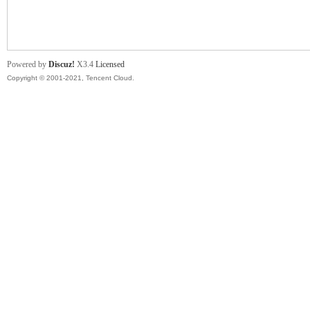
舞
Powered by
Discuz!
X3.4
Licensed
Copyright © 2001-2021, Tencent Cloud.
时
代