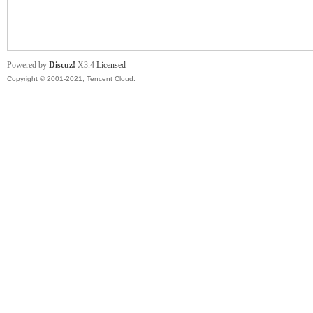
舞
Powered by
Discuz!
X3.4
Licensed
Copyright © 2001-2021, Tencent Cloud.
时
代