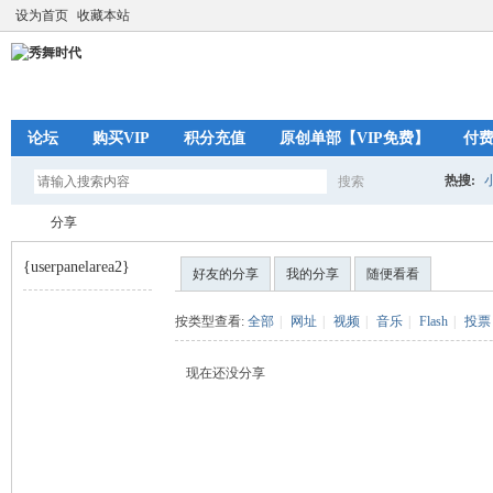
设为首页
收藏本站
论坛
购买VIP
积分充值
原创单部【VIP免费】
付
热搜:
搜索
搜
分享
{userpanelarea2}
好友的分享
我的分享
随便看看
索
秀
›
按类型查看:
全部
|
网址
|
视频
|
音乐
|
Flash
|
投票
现在还没分享