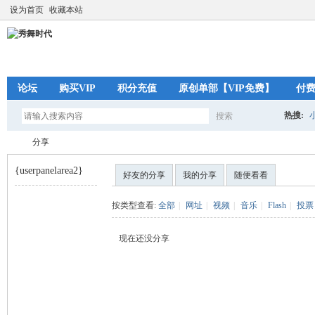
设为首页
收藏本站
论坛
购买VIP
积分充值
原创单部【VIP免费】
付
热搜:
搜索
搜
分享
{userpanelarea2}
好友的分享
我的分享
随便看看
索
秀
›
按类型查看:
全部
|
网址
|
视频
|
音乐
|
Flash
|
投票
现在还没分享