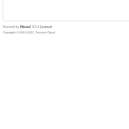
舞
Powered by
Discuz!
X3.4
Licensed
Copyright © 2001-2021, Tencent Cloud.
时
代