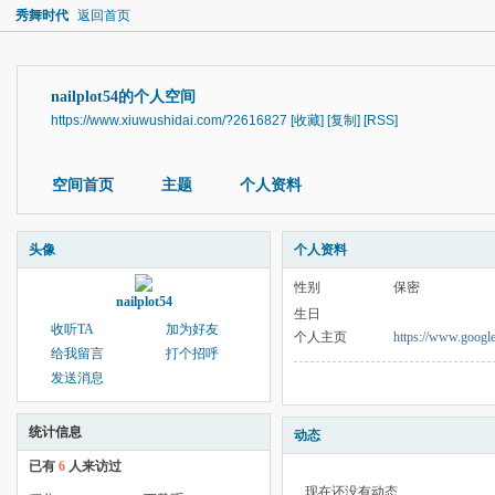
秀舞时代
返回首页
nailplot54的个人空间
https://www.xiuwushidai.com/?2616827
[收藏]
[复制]
[RSS]
空间首页
主题
个人资料
头像
个人资料
性别
保密
nailplot54
生日
收听TA
加为好友
个人主页
https://www.google
给我留言
打个招呼
发送消息
统计信息
动态
已有
6
人来访过
现在还没有动态