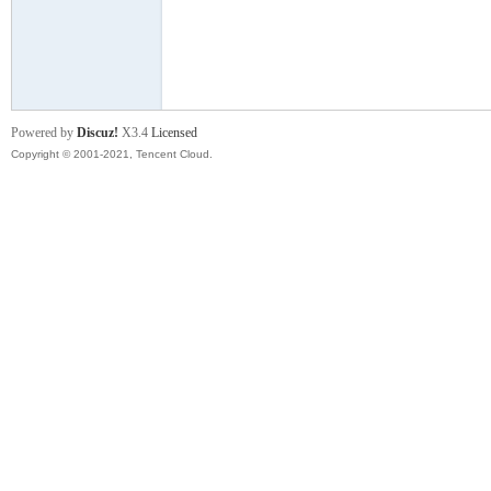
舞
Powered by
Discuz!
X3.4
Licensed
Copyright © 2001-2021, Tencent Cloud.
时