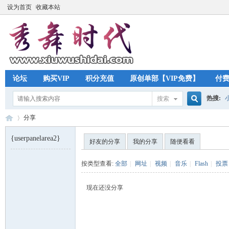
设为首页
收藏本站
论坛
购买VIP
积分充值
原创单部【VIP免费】
付
热搜:
搜索
搜
分享
{userpanelarea2}
好友的分享
我的分享
随便看看
索
秀
›
按类型查看:
全部
|
网址
|
视频
|
音乐
|
Flash
|
投票
现在还没分享