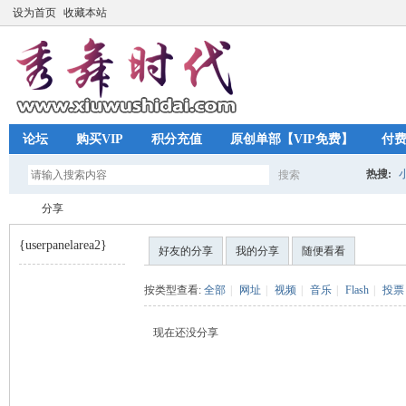
设为首页
收藏本站
论坛
购买VIP
积分充值
原创单部【VIP免费】
付
热搜:
搜索
搜
分享
{userpanelarea2}
好友的分享
我的分享
随便看看
索
秀
›
按类型查看:
全部
|
网址
|
视频
|
音乐
|
Flash
|
投票
现在还没分享