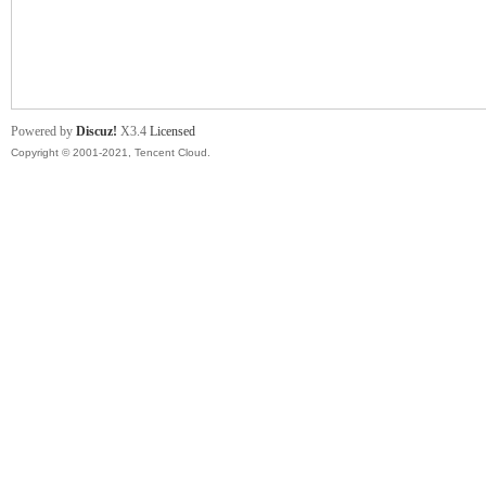
舞
Powered by
Discuz!
X3.4
Licensed
Copyright © 2001-2021, Tencent Cloud.
时