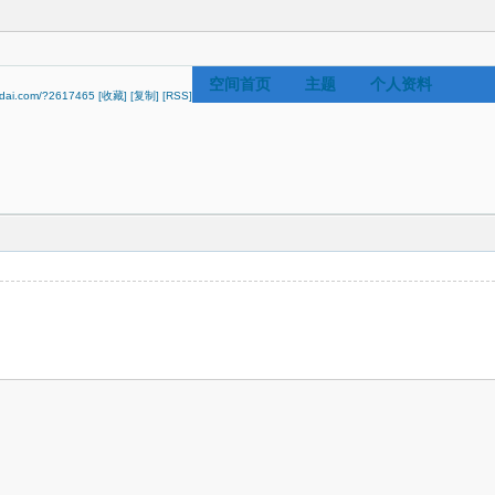
空间首页
主题
个人资料
hidai.com/?2617465
[收藏]
[复制]
[RSS]