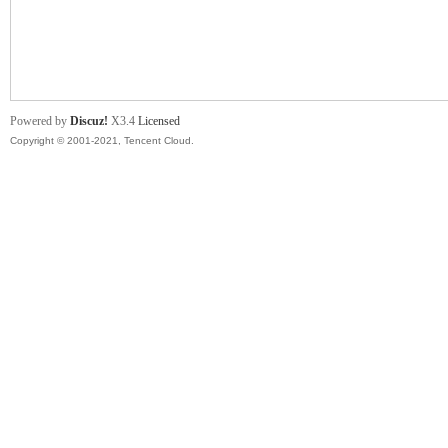
舞
Powered by
Discuz!
X3.4
Licensed
Copyright © 2001-2021, Tencent Cloud.
时