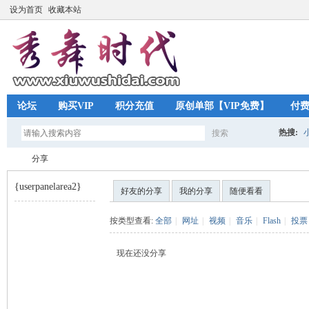
设为首页
收藏本站
论坛
购买VIP
积分充值
原创单部【VIP免费】
付
热搜:
搜索
搜
分享
{userpanelarea2}
好友的分享
我的分享
随便看看
索
秀
›
按类型查看:
全部
|
网址
|
视频
|
音乐
|
Flash
|
投票
现在还没分享