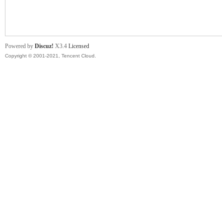
舞
Powered by
Discuz!
X3.4
Licensed
Copyright © 2001-2021, Tencent Cloud.
时
代