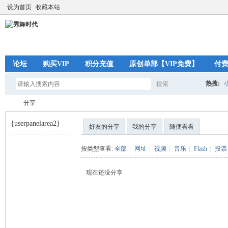
设为首页
收藏本站
论坛
购买VIP
积分充值
原创单部【VIP免费】
付
热搜:
搜索
搜
分享
{userpanelarea2}
好友的分享
我的分享
随便看看
索
秀
›
按类型查看:
全部
|
网址
|
视频
|
音乐
|
Flash
|
投票
现在还没分享