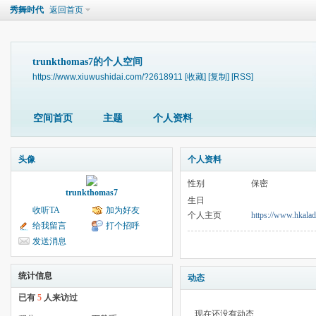
秀舞时代
返回首页
trunkthomas7的个人空间
https://www.xiuwushidai.com/?2618911
[收藏]
[复制]
[RSS]
空间首页
主题
个人资料
头像
个人资料
性别
保密
trunkthomas7
生日
收听TA
加为好友
个人主页
https://www.hkalad
给我留言
打个招呼
发送消息
统计信息
动态
已有
5
人来访过
现在还没有动态