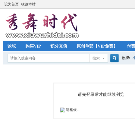
设为首页
收藏本站
论坛
购买VIP
积分充值
原创单部【VIP免费】
付
热搜:
搜索
搜
索
请先登录后才能继续浏览
请稍候...