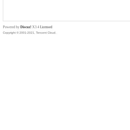
舞
Powered by
Discuz!
X3.4
Licensed
Copyright © 2001-2021, Tencent Cloud.
时
代