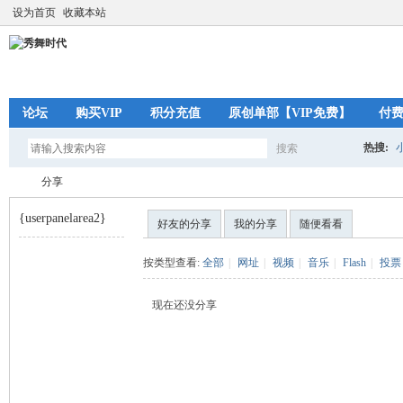
设为首页
收藏本站
论坛
购买VIP
积分充值
原创单部【VIP免费】
付
热搜:
搜索
搜
分享
{userpanelarea2}
好友的分享
我的分享
随便看看
索
秀
›
按类型查看:
全部
|
网址
|
视频
|
音乐
|
Flash
|
投票
现在还没分享