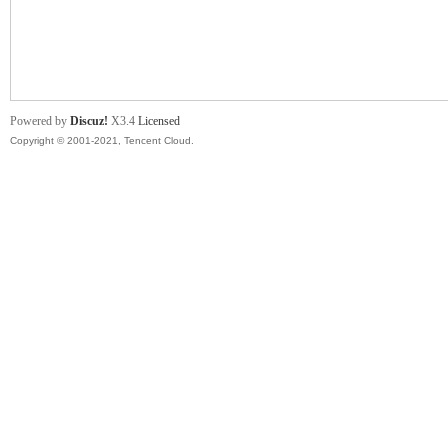
舞
Powered by
Discuz!
X3.4
Licensed
Copyright © 2001-2021, Tencent Cloud.
时