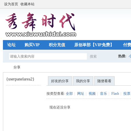
设为首页
收藏本站
论坛
购买VIP
积分充值
原创单部【VIP免费】
付
热搜:
搜索
搜
分享
{userpanelarea2}
好友的分享
我的分享
随便看看
索
秀
›
按类型查看:
全部
|
网址
|
视频
|
音乐
|
Flash
|
投票
现在还没分享