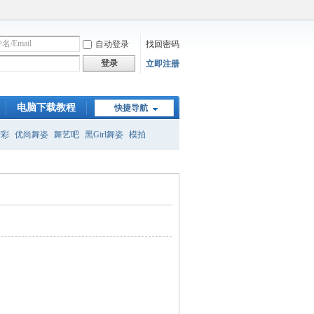
自动登录
找回密码
登录
立即注册
电脑下载教程
快捷导航
精彩
优尚舞姿
舞艺吧
黑Girl舞姿
模拍