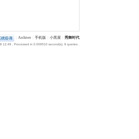
|
Archiver
|
手机版
|
小黑屋
|
秀舞时代
8 12:49
, Processed in 0.009510 second(s), 9 queries .