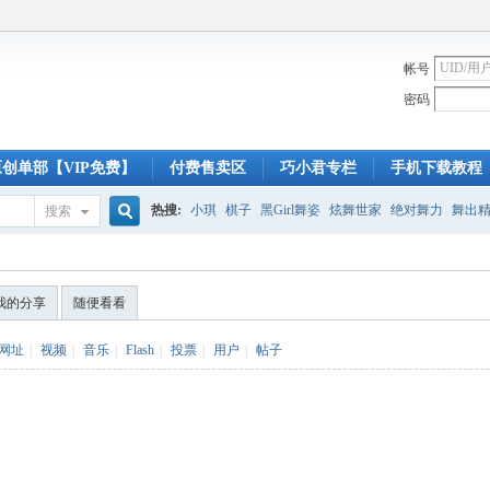
帐号
密码
原创单部【VIP免费】
付费售卖区
巧小君专栏
手机下载教程
热搜:
小琪
棋子
黑Girl舞姿
炫舞世家
绝对舞力
舞出
搜索
搜
我的分享
随便看看
索
网址
|
视频
|
音乐
|
Flash
|
投票
|
用户
|
帖子