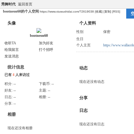
秀舞时代
返回首页
bootneon60的个人空间
https://www.xiuwushidai.com/?2619038
[收藏]
[复制]
[RSS]
头像
个人资料
性别
保密
bootneon60
生日
收听TA
加为好友
个人主页
https://www.wallacelet
给我留言
打个招呼
发送消息
统计信息
动态
已有
4
人来访过
现在还没有动态
积分:
--
下载币:
--
好友:
--
主题:
--
日志:
--
相册:
--
分享
分享:
--
日志
相册
现在还没有日志
现在还没有相册