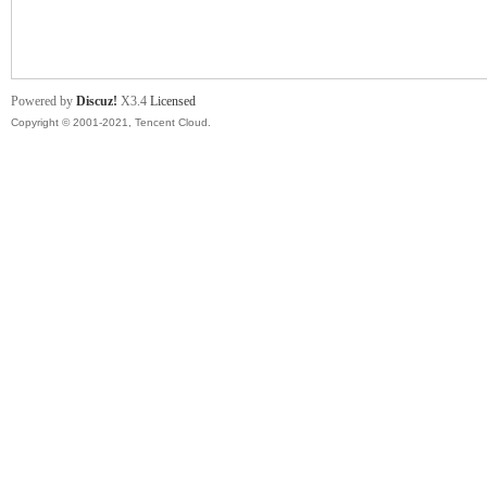
舞
Powered by
Discuz!
X3.4
Licensed
Copyright © 2001-2021, Tencent Cloud.
时
代