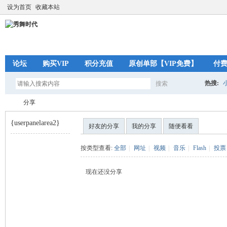
设为首页
收藏本站
论坛
购买VIP
积分充值
原创单部【VIP免费】
付
热搜:
搜索
搜
分享
{userpanelarea2}
好友的分享
我的分享
随便看看
索
秀
›
按类型查看:
全部
|
网址
|
视频
|
音乐
|
Flash
|
投票
现在还没分享