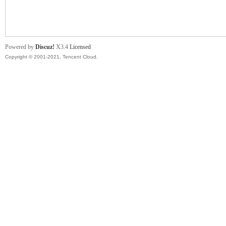
舞
Powered by
Discuz!
X3.4
Licensed
Copyright © 2001-2021, Tencent Cloud.
时
代