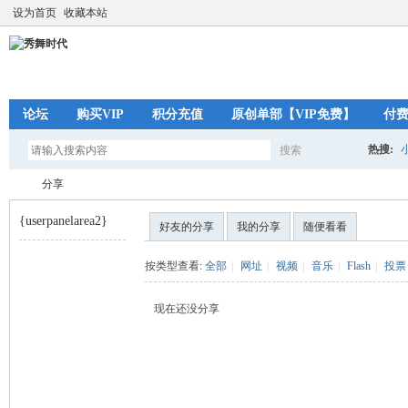
设为首页
收藏本站
论坛
购买VIP
积分充值
原创单部【VIP免费】
付
热搜:
搜索
搜
分享
{userpanelarea2}
好友的分享
我的分享
随便看看
索
秀
›
按类型查看:
全部
|
网址
|
视频
|
音乐
|
Flash
|
投票
现在还没分享