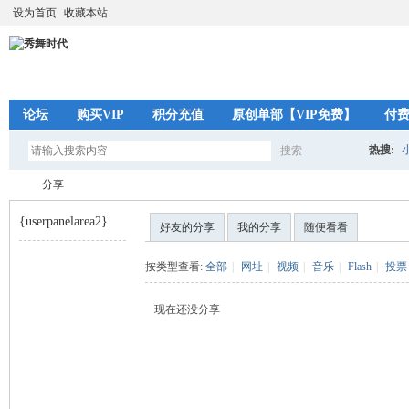
设为首页
收藏本站
论坛
购买VIP
积分充值
原创单部【VIP免费】
付
热搜:
搜索
搜
分享
{userpanelarea2}
好友的分享
我的分享
随便看看
索
秀
›
按类型查看:
全部
|
网址
|
视频
|
音乐
|
Flash
|
投票
现在还没分享