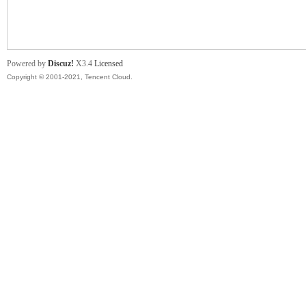
舞
Powered by
Discuz!
X3.4
Licensed
Copyright © 2001-2021, Tencent Cloud.
时
代