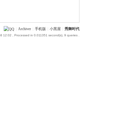
|
Archiver
|
手机版
|
小黑屋
|
秀舞时代
8 12:02
, Processed in 0.011351 second(s), 9 queries .