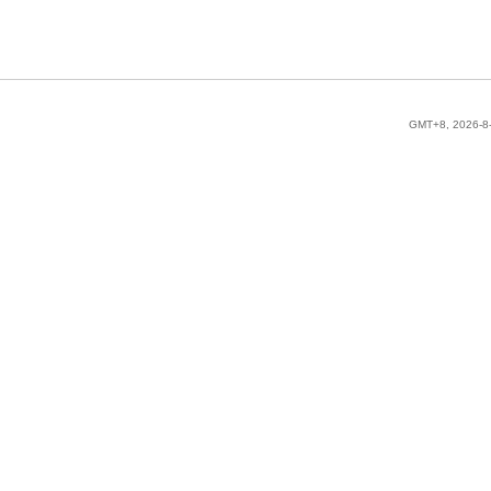
GMT+8, 2026-8-