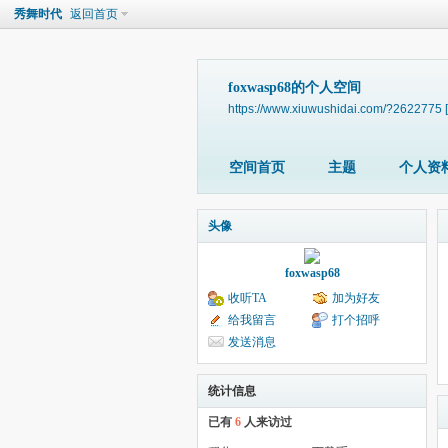
秀舞时代
返回首页
foxwasp68的个人空间
https://www.xiuwushidai.com/?2622775
空间首页
主题
个人资
头像
foxwasp68
收听TA
加为好友
给我留言
打个招呼
发送消息
统计信息
已有
6
人来访过