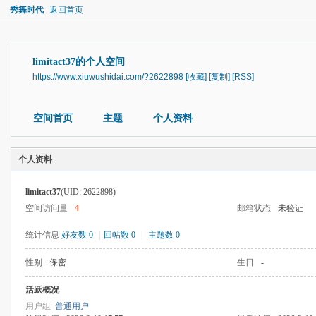
秀舞时代
返回首页
limitact37的个人空间
https://www.xiuwushidai.com/?2622898
[收藏]
[复制]
[RSS]
空间首页
主题
个人资料
个人资料
limitact37
(UID: 2622898)
空间访问量
4
邮箱状态
未验证
统计信息
好友数 0
|
回帖数 0
|
主题数 0
性别
保密
生日
-
活跃概况
用户组
普通用户