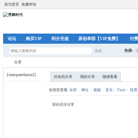
设为首页
收藏本站
论坛
购买VIP
积分充值
原创单部【VIP免费】
付
热搜:
搜索
搜
分享
{userpanelarea2}
好友的分享
我的分享
随便看看
索
秀
›
按类型查看:
全部
|
网址
|
视频
|
音乐
|
Flash
|
投票
现在还没分享