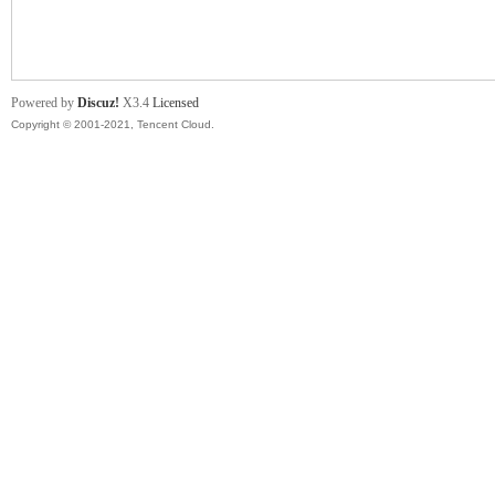
舞
Powered by
Discuz!
X3.4
Licensed
Copyright © 2001-2021, Tencent Cloud.
时
代