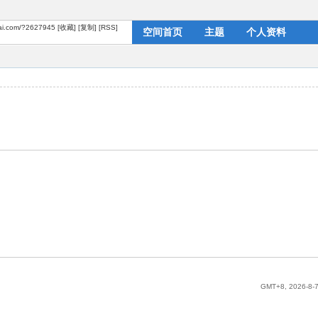
dai.com/?2627945
[收藏]
[复制]
[RSS]
空间首页
主题
个人资料
GMT+8, 2026-8-7