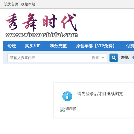
设为首页
收藏本站
论坛
购买VIP
积分充值
原创单部【VIP免费】
付
热搜:
搜索
搜
索
请先登录后才能继续浏览
请稍候...