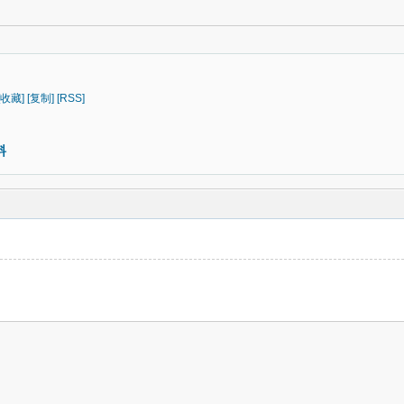
[收藏]
[复制]
[RSS]
料