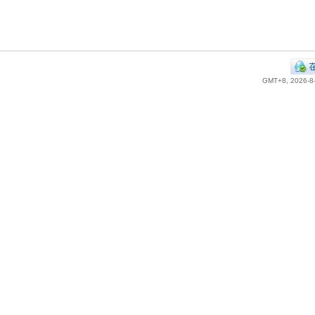
GMT+8, 2026-8-