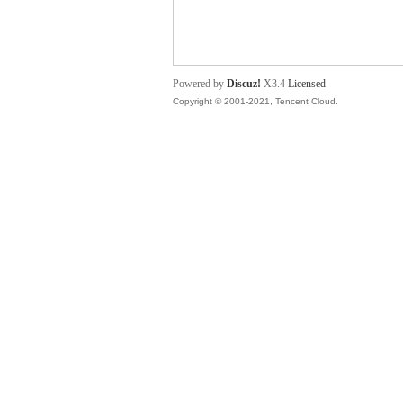
舞
Powered by
Discuz!
X3.4
Licensed
Copyright © 2001-2021, Tencent Cloud.
时
代