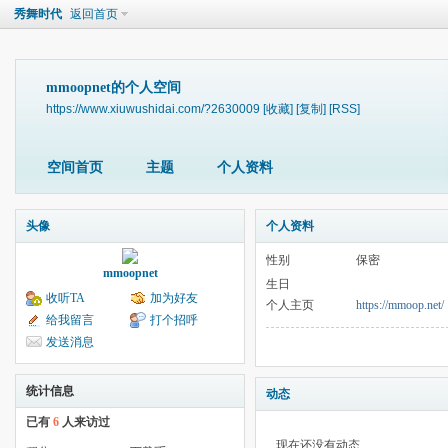
秀舞时代
返回首页
mmoopnet的个人空间
https://www.xiuwushidai.com/?2630009
[收藏]
[复制]
[RSS]
空间首页
主题
个人资料
头像
个人资料
性别
保密
mmoopnet
生日
收听TA
加为好友
个人主页
https://mmoop.net/
给我留言
打个招呼
发送消息
统计信息
动态
已有
6
人来访过
现在还没有动态