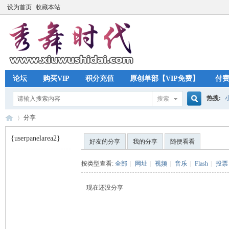
设为首页
收藏本站
论坛
购买VIP
积分充值
原创单部【VIP免费】
付
热搜:
搜索
搜
分享
{userpanelarea2}
好友的分享
我的分享
随便看看
索
秀
›
按类型查看:
全部
|
网址
|
视频
|
音乐
|
Flash
|
投票
现在还没分享