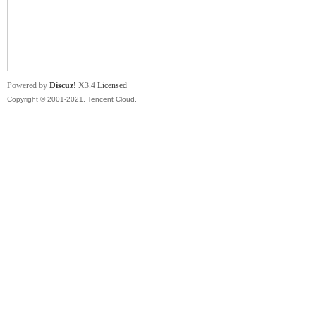
舞
Powered by
Discuz!
X3.4
Licensed
Copyright © 2001-2021, Tencent Cloud.
时