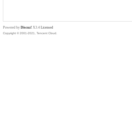
舞
Powered by
Discuz!
X3.4
Licensed
Copyright © 2001-2021, Tencent Cloud.
时
代