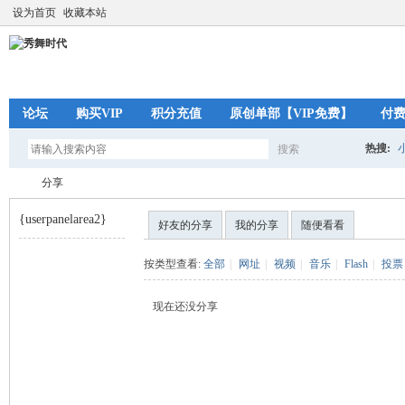
设为首页
收藏本站
论坛
购买VIP
积分充值
原创单部【VIP免费】
付
热搜:
搜索
搜
分享
{userpanelarea2}
好友的分享
我的分享
随便看看
索
秀
›
按类型查看:
全部
|
网址
|
视频
|
音乐
|
Flash
|
投票
现在还没分享