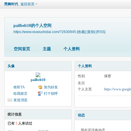
秀舞时代
返回首页
pailbelt10的个人空间
https://www.xiuwushidai.com/?2630945
[收藏]
[复制]
[RSS]
空间首页
主题
个人资料
头像
个人资料
性别
保密
pailbelt10
生日
收听TA
加为好友
个人主页
https://www.google
给我留言
打个招呼
发送消息
统计信息
动态
已有
5
人来访过
现在还没有动态