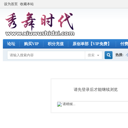
设为首页
收藏本站
论坛
购买VIP
积分充值
原创单部【VIP免费】
付
热搜:
搜索
搜
索
请先登录后才能继续浏览
请稍候...