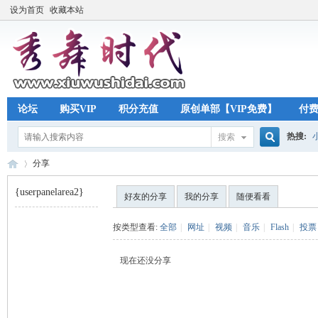
设为首页
收藏本站
论坛
购买VIP
积分充值
原创单部【VIP免费】
付
热搜:
搜索
搜
分享
{userpanelarea2}
好友的分享
我的分享
随便看看
索
秀
›
按类型查看:
全部
|
网址
|
视频
|
音乐
|
Flash
|
投票
现在还没分享