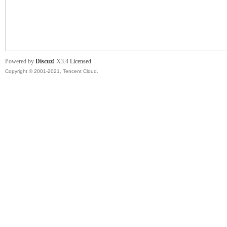
舞
Powered by
Discuz!
X3.4
Licensed
Copyright © 2001-2021, Tencent Cloud.
时