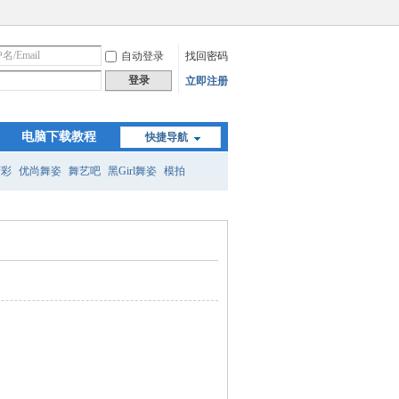
自动登录
找回密码
登录
立即注册
电脑下载教程
快捷导航
精彩
优尚舞姿
舞艺吧
黑Girl舞姿
模拍