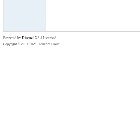
舞
Powered by
Discuz!
X3.4
Licensed
Copyright © 2001-2021, Tencent Cloud.
时