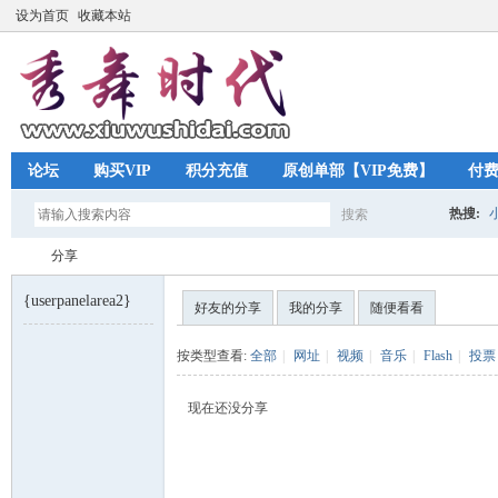
设为首页
收藏本站
论坛
购买VIP
积分充值
原创单部【VIP免费】
付
热搜:
搜索
搜
分享
{userpanelarea2}
好友的分享
我的分享
随便看看
索
秀
›
按类型查看:
全部
|
网址
|
视频
|
音乐
|
Flash
|
投票
现在还没分享