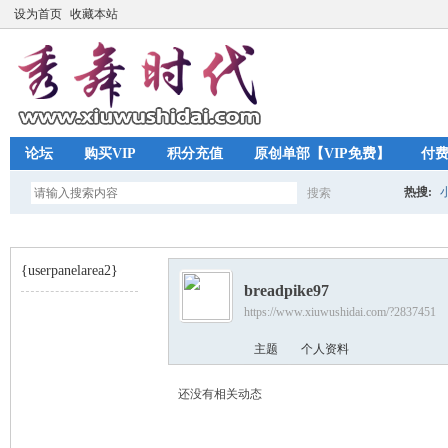
设为首页
收藏本站
论坛
购买VIP
积分充值
原创单部【VIP免费】
付
热搜:
搜索
搜
{userpanelarea2}
breadpike97
索
https://www.xiuwushidai.com/?2837451
秀
›
主题
个人资料
还没有相关动态