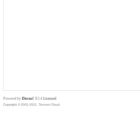
舞
时
Powered by
Discuz!
X3.4
Licensed
Copyright © 2001-2021, Tencent Cloud.