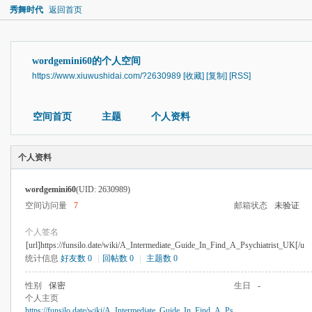
秀舞时代
返回首页
wordgemini60的个人空间
https://www.xiuwushidai.com/?2630989
[收藏]
[复制]
[RSS]
空间首页
主题
个人资料
个人资料
wordgemini60
(UID: 2630989)
空间访问量
7
邮箱状态
未验证
个人签名
[url]https://funsilo.date/wiki/A_Intermediate_Guide_In_Find_A_Psychiatrist_UK[/u
统计信息
好友数 0
|
回帖数 0
|
主题数 0
性别
保密
生日
-
个人主页
https://funsilo.date/wiki/A_Intermediate_Guide_In_Find_A_Ps