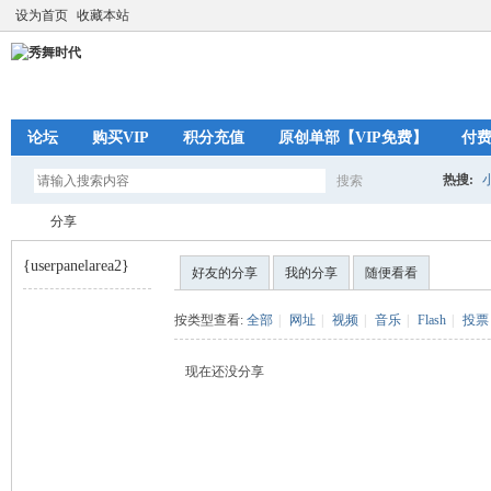
设为首页
收藏本站
论坛
购买VIP
积分充值
原创单部【VIP免费】
付
热搜:
搜索
搜
分享
{userpanelarea2}
好友的分享
我的分享
随便看看
索
秀
›
按类型查看:
全部
|
网址
|
视频
|
音乐
|
Flash
|
投票
现在还没分享