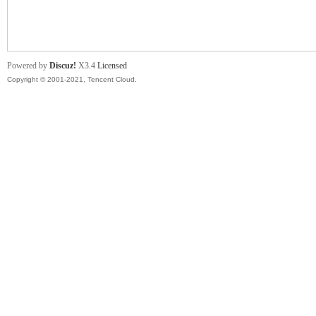
舞
Powered by
Discuz!
X3.4
Licensed
Copyright © 2001-2021, Tencent Cloud.
时
代