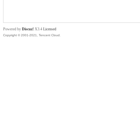
舞
Powered by
Discuz!
X3.4
Licensed
Copyright © 2001-2021, Tencent Cloud.
时
代