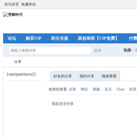
设为首页
收藏本站
论坛
购买VIP
积分充值
原创单部【VIP免费】
付
热搜:
搜索
搜
分享
{userpanelarea2}
好友的分享
我的分享
随便看看
索
秀
›
按类型查看:
全部
|
网址
|
视频
|
音乐
|
Flash
|
投票
现在还没分享