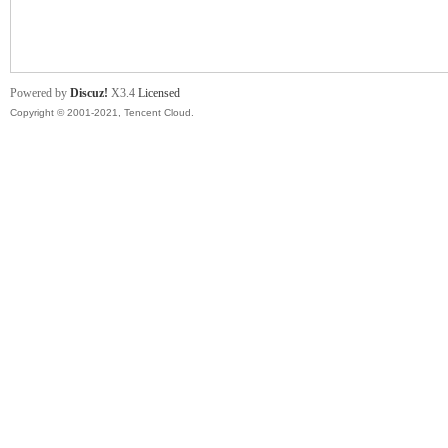
舞
Powered by
Discuz!
X3.4
Licensed
Copyright © 2001-2021, Tencent Cloud.
时
代