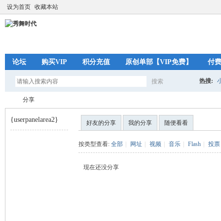
设为首页
收藏本站
论坛
购买VIP
积分充值
原创单部【VIP免费】
付
热搜:
搜索
搜
分享
{userpanelarea2}
好友的分享
我的分享
随便看看
索
秀
›
按类型查看:
全部
|
网址
|
视频
|
音乐
|
Flash
|
投票
现在还没分享