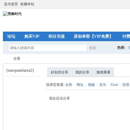
设为首页
收藏本站
论坛
购买VIP
积分充值
原创单部【VIP免费】
付
热搜:
搜索
搜
分享
{userpanelarea2}
好友的分享
我的分享
随便看看
索
秀
›
按类型查看:
全部
|
网址
|
视频
|
音乐
|
Flash
|
投票
现在还没分享