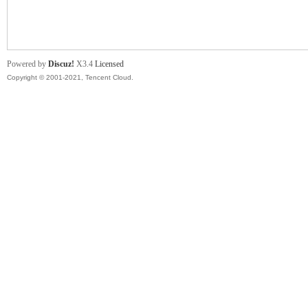
舞
Powered by
Discuz!
X3.4
Licensed
Copyright © 2001-2021, Tencent Cloud.
时
代