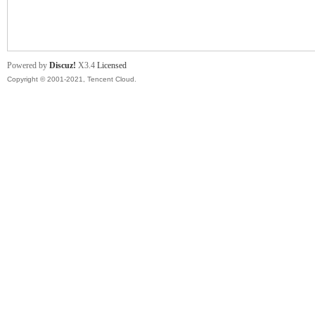
舞
Powered by
Discuz!
X3.4
Licensed
Copyright © 2001-2021, Tencent Cloud.
时
代