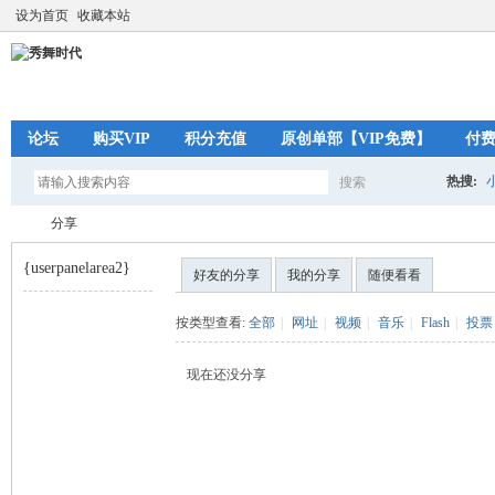
设为首页
收藏本站
论坛
购买VIP
积分充值
原创单部【VIP免费】
付
热搜:
搜索
搜
分享
{userpanelarea2}
好友的分享
我的分享
随便看看
索
秀
›
按类型查看:
全部
|
网址
|
视频
|
音乐
|
Flash
|
投票
现在还没分享