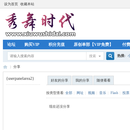
设为首页
收藏本站
论坛
购买VIP
积分充值
原创单部【VIP免费】
付
热搜:
搜索
搜
分享
{userpanelarea2}
好友的分享
我的分享
随便看看
索
秀
›
按类型查看:
全部
|
网址
|
视频
|
音乐
|
Flash
|
投票
现在还没分享