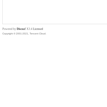
舞
Powered by
Discuz!
X3.4
Licensed
Copyright © 2001-2021, Tencent Cloud.
时