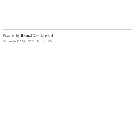
舞
Powered by
Discuz!
X3.4
Licensed
Copyright © 2001-2021, Tencent Cloud.
时