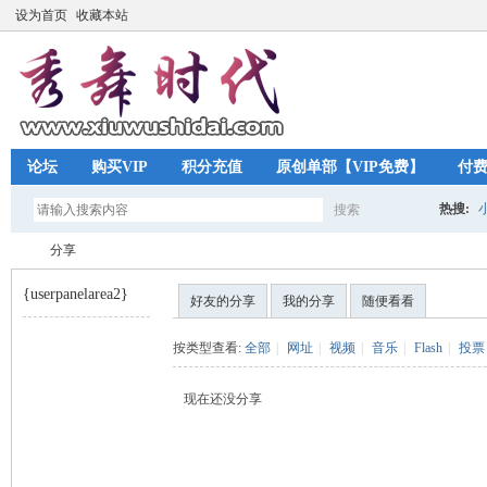
设为首页
收藏本站
论坛
购买VIP
积分充值
原创单部【VIP免费】
付
热搜:
搜索
搜
分享
{userpanelarea2}
好友的分享
我的分享
随便看看
索
秀
›
按类型查看:
全部
|
网址
|
视频
|
音乐
|
Flash
|
投票
现在还没分享