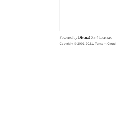
舞
Powered by
Discuz!
X3.4
Licensed
Copyright © 2001-2021, Tencent Cloud.
时