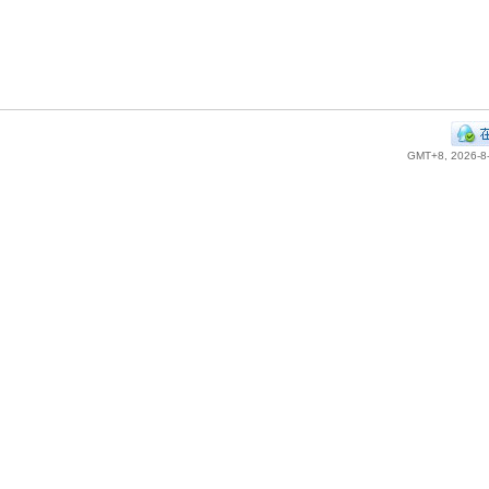
GMT+8, 2026-8-