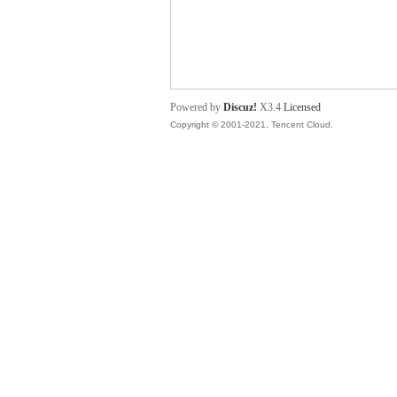
舞
Powered by
Discuz!
X3.4
Licensed
Copyright © 2001-2021, Tencent Cloud.
时