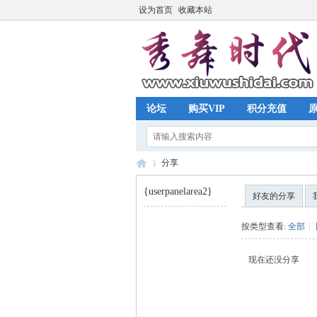
设为首页
收藏本站
论坛
购买VIP
积分充值
分享
{userpanelarea2}
好友的分享
秀
›
按类型查看:
全部
|
现在还没分享