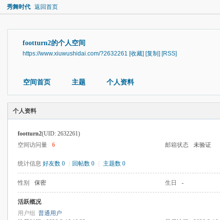
秀舞时代
返回首页
footturn2的个人空间
https://www.xiuwushidai.com/?2632261
[收藏]
[复制]
[RSS]
空间首页
主题
个人资料
个人资料
footturn2
(UID: 2632261)
空间访问量
6
邮箱状态
未验证
统计信息
好友数 0
|
回帖数 0
|
主题数 0
性别
保密
生日
-
活跃概况
用户组
普通用户