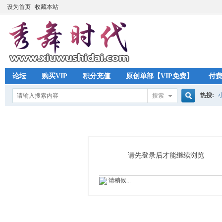
设为首页
收藏本站
论坛
购买VIP
积分充值
原创单部【VIP免费】
付
热搜:
搜索
搜
索
请先登录后才能继续浏览
请稍候...